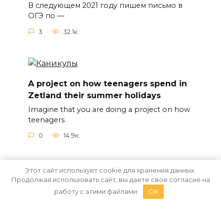
В следующем 2021 году пишем письмо в
ОГЭ по —
3
32.1к.
A project on how teenagers spend in
Zetland their summer holidays
Imagine that you are doing a project on how
teenagers
0
14.9к.
Этот сайт использует cookie для хранения данных.
Продолжая использовать сайт, вы даете свое согласие на
работу с этими файлами.
OK
Карта сайта
Контакты
Политика
конфиденциальности
© 2020 - 2026 EnglishAdviser.ru