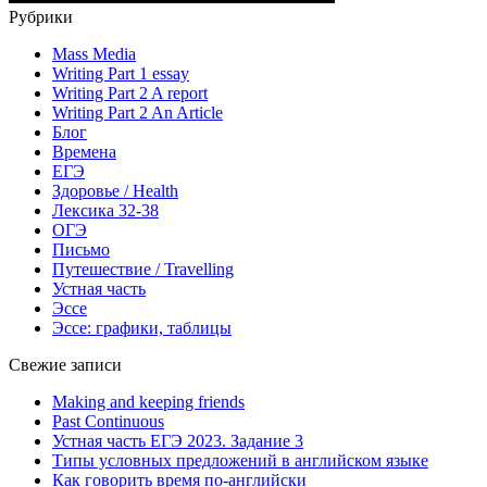
Рубрики
Mass Media
Writing Part 1 essay
Writing Part 2 A report
Writing Part 2 An Article
Блог
Времена
ЕГЭ
Здоровье / Health
Лексика 32-38
ОГЭ
Письмо
Путешествие / Travelling
Устная часть
Эссе
Эссе: графики, таблицы
Свежие записи
Making and keeping friends
Past Continuous
Устная часть ЕГЭ 2023. Задание 3
Типы условных предложений в английском языке
Как говорить время по-английски