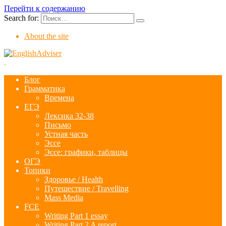
Перейти к содержанию
Search for:
About the site
.
Блог
Грамматика
Времена
ЕГЭ
Лексика 32-38
Письмо
Устная часть
Эссе
Эссе: графики, таблицы
ОГЭ
Топики
Здоровье / Health
Путешествие / Travelling
Mass Media
FCE
Writing Part 1 essay
Writing Part 2 A report