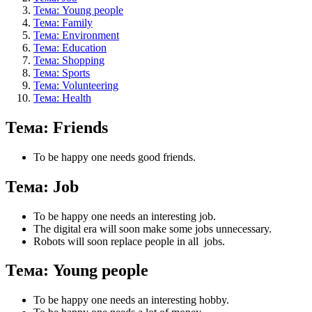
Тема: Young people
Тема: Family
Тема: Environment
Тема: Education
Тема: Shopping
Тема: Sports
Тема: Volunteering
Тема: Health
Тема: Friends
To be happy one needs good friends.
Тема: Job
To be happy one needs an interesting job.
The digital era will soon make some jobs unnecessary.
Robots will soon replace people in all jobs.
Тема: Young people
To be happy one needs an interesting hobby.