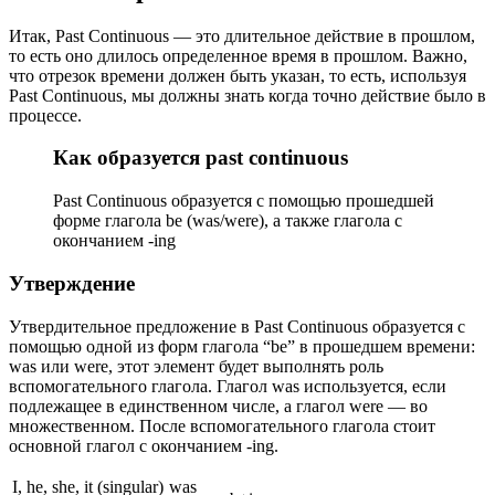
Итак, Past Continuous — это длительное действие в прошлом,
то есть оно длилось определенное время в прошлом. Важно,
что отрезок времени должен быть указан, то есть, используя
Past Continuous, мы должны знать когда точно действие было в
процессе.
Как образуется past continuous
Past Continuous образуется с помощью прошедшей
форме глагола be (was/were), а также глагола с
окончанием -ing
Утверждение
Утвердительное предложение в Past Continuous образуется с
помощью одной из форм глагола “be” в прошедшем времени:
was или were, этот элемент будет выполнять роль
вспомогательного глагола. Глагол was используется, если
подлежащее в единственном числе, а глагол were — во
множественном. После вспомогательного глагола стоит
основной глагол с окончанием -ing.
I, he, she, it (singular)
was