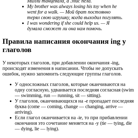
Милли танцевала, а Элис пела.
My brother was always losing his toy when he
went for a walk. — Мой брат постоянно
терял свою игрушку, когда выходил погулять.
I was wondering if she could help us. — Я
думала сможет ли она нам помочь.
Правила написания окончания ing у
глаголов
У некоторых глаголов, при добавлении окончания -ing,
происходят изменения в написании. Чтобы не допускать
ошибок, нужно запомнить следующие группы глаголов.
У односложных глаголов, которые оканчиваются на
одну согласную, удваивается последняя согласная (swim
— swimming, run — running, sit — sitting).
У глаголов, оканчивающихся на -e пропадает последняя
буква (come — coming, change — changing, arrive —
arriving).
Если глагол оканчивается на -ie, то при прибавлении
окончания это сочетание меняется на -y (tie — tying, die
— dying, lie — lying).