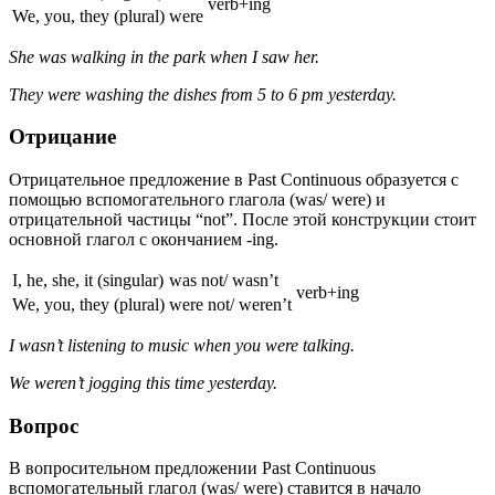
verb+ing
We, you, they (plural)
were
She was walking in the park when I saw her.
They were washing the dishes from 5 to 6 pm yesterday.
Отрицание
Отрицательное предложение в Past Continuous образуется с
помощью вспомогательного глагола (was/ were) и
отрицательной частицы “not”. После этой конструкции стоит
основной глагол с окончанием -ing.
I, he, she, it (singular)
was not/ wasn’t
verb+ing
We, you, they (plural)
were not/ weren’t
I wasn’t listening to music when you were talking.
We weren’t jogging this time yesterday.
Вопрос
В вопросительном предложении Past Continuous
вспомогательный глагол (was/ were) ставится в начало