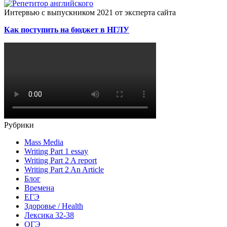
Интервью с выпускником 2021 от эксперта сайта
Как поступить на бюджет в НГЛУ
Рубрики
Mass Media
Writing Part 1 essay
Writing Part 2 A report
Writing Part 2 An Article
Блог
Времена
ЕГЭ
Здоровье / Health
Лексика 32-38
ОГЭ