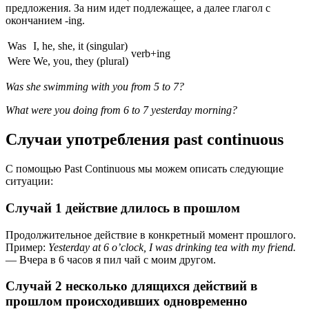
предложения. За ним идет подлежащее, а далее глагол с
окончанием -ing.
Was
I, he, she, it (singular)
verb+ing
Were
We, you, they (plural)
Was she swimming with you from 5 to 7?
What were you doing from 6 to 7 yesterday morning?
Случаи употребления past continuous
С помощью Past Continuous мы можем описать следующие
ситуации:
Случай 1 действие длилось в прошлом
Продолжительное действие в конкретный момент прошлого.
Пример:
Yesterday at 6 o’clock, I was drinking tea with my friend.
— Вчера в 6 часов я пил чай с моим другом.
Случай 2 несколько длящихся действий в
прошлом происходивших одновременно