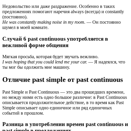
Недовольство или даже раздражение. Особенно в таких
предложениях помогают наречия always (всегда) и constantly
(постоянно).
He was constantly making noise in my room.
— Он постоянно
шумел в моей комнате.
Случай 6 past continuous употребляется в
вежливой форме общения
Мягкая просьба, которая будет звучать вежливо.
I was hoping that you could lend me your car.
— Я надеялся, что
ты мог бы одолжить мне машину.
Отличие past simple от past continuous
Past Simple и Past Continuous — это два прошедших времени,
но между ними есть одно большое различие: в Past Continuous
описывается продолжительное действие, в то время как Past
Simple описывает одно единичное или ряд единичных
событий в прошлом.
Разница в употреблении времен past continuous и
past simple в предложениях