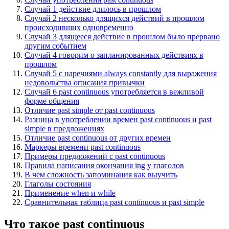
Случай 1 действие длилось в прошлом
Случай 2 несколько длящихся действий в прошлом
происходивших одновременно
Случай 3 длящееся действие в прошлом было прервано
другим событием
Случай 4 говорим о запланированных действиях в
прошлом
Случай 5 с наречиями always constantly для выражения
недовольства описания привычки
Случай 6 past continuous употребляется в вежливой
форме общения
Отличие past simple от past continuous
Разница в употреблении времен past continuous и past
simple в предложениях
Отличие past continuous от других времен
Маркеры времени past continuous
Примеры предложений с past continuous
Правила написания окончания ing у глаголов
В чем сложность запоминания как выучить
Глаголы состояния
Применение when и while
Сравнительная таблица past continuous и past simple
Что такое past continuous