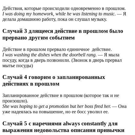
Действия, которые происходили одновременно в прошлом.
I was doing my homework, while he was listening to music
. — Я
делала домашнюю работу, пока он слушал музыку.
Случай 3 длящееся действие в прошлом было
прервано другим событием
Действие в прошлом прервало единичное действие.
I was washing the dishes when the doorbell rang.
— Я мыла
посуду, когда в дверь позвонили. (Звонок в дверь прервал
мытье посуды)
Случай 4 говорим о запланированных
действиях в прошлом
Запланированное действие в прошлом (которое так и не
произошло).
She was hoping to get a promotion but her boss fired her.
— Она
уже надеялась на повышение, но ее босс уволил ее.
Случай 5 с наречиями always constantly для
выражения недовольства описания привычки