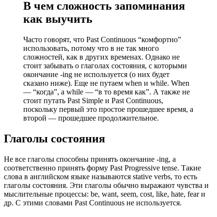
В чем сложность запоминания
как выучить
Часто говорят, что Past Continuous “комфортно”
использовать, потому что в не так много
сложностей, как в других временах. Однако не
стоит забывать о глаголах состояния, с которыми
окончание -ing не используется (о них будет
сказано ниже). Еще не путаем when и while. When
— “когда”, а while — “в то время как”. А также не
стоит путать Past Simple и Past Continuous,
поскольку первый это простое прошедшее время, а
второй — прошедшее продолжительное.
Глаголы состояния
Не все глаголы способны принять окончание -ing, а
соответственно принять форму Past Progressive tense. Такие
слова в английском языке называются stative verbs, то есть
глаголы состояния. Эти глаголы обычно выражают чувства и
мыслительные процессы: be, want, seem, cost, like, hate, fear и
др. С этими словами Past Continuous не используется.