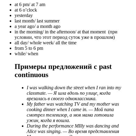
at 6 pm/ at 7 am
at 6 o’clock
yesterday
last month/ last summer
a year ago/ a month ago
in the morning/ in the afternoon/ at that moment (при
условии, что этот период суток уже в прошлом)
all day/ whole week/ all the time
from 5 to 6 pm
while/ when
Примеры предложений с past
continuous
I was walking down the street when I ran into my
classmate. — Я шла вдоль по улице, когда
врезалась в своего одноклассника.
My father was watching TV and my mother was
cooking dinner when I came in. — Мой папа
смотрел телевизор, а моя мама готовила
ужин, когда я вошла.
During the performance MIlly was dancing and
Alice was singing. — Во время представления