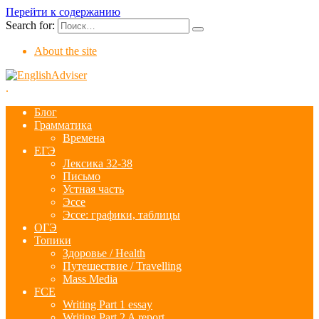
Перейти к содержанию
Search for:
About the site
.
Блог
Грамматика
Времена
ЕГЭ
Лексика 32-38
Письмо
Устная часть
Эссе
Эссе: графики, таблицы
ОГЭ
Топики
Здоровье / Health
Путешествие / Travelling
Mass Media
FCE
Writing Part 1 essay
Writing Part 2 A report