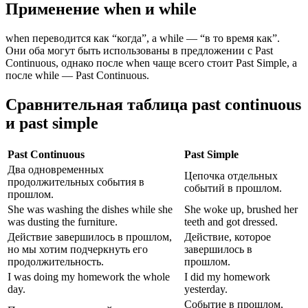
Применение when и while
when переводится как “когда”, а while — “в то время как”.
Они оба могут быть использованы в предложении с Past
Continuous, однако после when чаще всего стоит Past Simple, а
после while — Past Continuous.
Сравнительная таблица past continuous
и past simple
Past Continuous
Past Simple
Два одновременных
Цепочка отдельных
продолжительных события в
событий в прошлом.
прошлом.
She was washing the dishes while she
She woke up, brushed her
was dusting the furniture.
teeth and got dressed.
Действие завершилось в прошлом,
Действие, которое
но мы хотим подчеркнуть его
завершилось в
продолжительность.
прошлом.
I was doing my homework the whole
I did my homework
day.
yesterday.
Событие в прошлом,